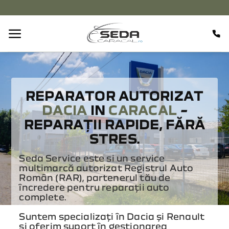
Skip
to
content
REPARATOR AUTORIZAT
DACIA
IN
CARACAL
–
REPARAȚII RAPIDE, FĂRĂ
STRES.
Seda Service este si un service
multimar­că autorizat Registrul Auto
Român (RAR), partenerul tău de
încredere pentru reparații auto
complete.
Suntem specializați în Dacia și Renault
și oferim suport în gestionarea